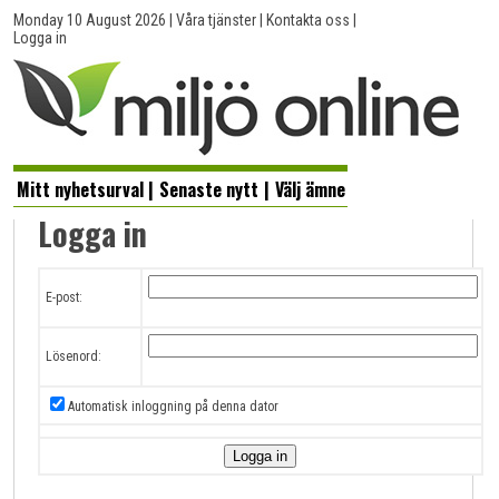
Monday 10 August 2026
|
Våra tjänster
|
Kontakta oss
|
Logga in
Mitt nyhetsurval
|
Senaste nytt
|
Välj ämne
Logga in
E-post:
Lösenord:
Automatisk inloggning på denna dator