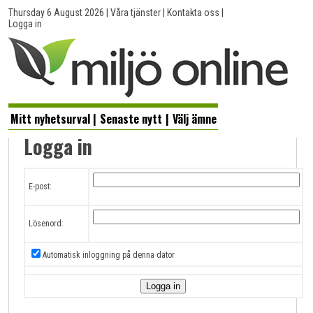
Thursday 6 August 2026
|
Våra tjänster
|
Kontakta oss
|
Logga in
Mitt nyhetsurval
|
Senaste nytt
|
Välj ämne
Logga in
E-post:
Lösenord:
Automatisk inloggning på denna dator